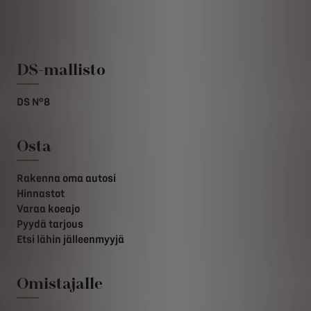
DS-mallisto
DS N°8
Osta
Rakenna oma autosi
Hinnastot
Varaa koeajo
Pyydä tarjous
Etsi lähin jälleenmyyjä
Omistajalle