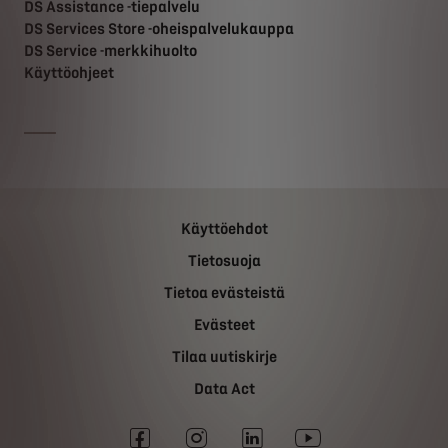
DS Assistance -tiepalvelu
DS Services Store -oheispalvelukauppa
DS Service -merkkihuolto
Käyttöohjeet
Käyttöehdot
Tietosuoja
Tietoa evästeistä
Evästeet
Tilaa uutiskirje
Data Act