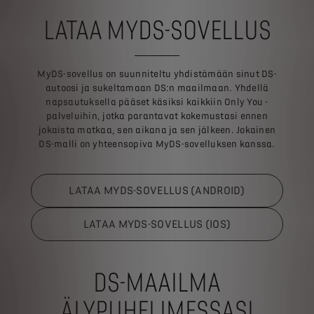
LATAA MYDS-SOVELLUS
MyDS-sovellus on suunniteltu yhdistämään sinut DS-
autoosi ja sukeltamaan DS:n maailmaan. Yhdellä
napsautuksella pääset käsiksi kaikkiin Only You -
palveluihin, jotka parantavat kokemustasi ennen
jokaista matkaa, sen aikana ja sen jälkeen. Jokainen
DS-malli on yhteensopiva MyDS-sovelluksen kanssa.
LATAA MYDS-SOVELLUS (ANDROID)
LATAA MYDS-SOVELLUS (IOS)
DS-MAAILMA
ÄLYPUHELIMESSASI