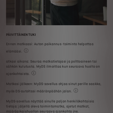
PÄIVITTÄINEN TUKI
KÄY
Ennen matkaasi: Auton paikannus -toiminto helpottaa
Kai
elämääsi.
ta?
Pää
Olettaen, että älypuhelimesi on yhdistetty ja siinä on 
sov
atkasi aikana: Seuraa matkatietojasi ja polttoaineen tai
toi
sähkön kulutusta. MyDS ilmoittaa kun seuraava huolto on
ja 
ajankohtaista.
Olettaen, että älypuhelimesi on yhdistetty ja siin
Matkasi jälkeen: MyDS-sovellus ohjaa sinut perille saakka,
myös DS-autoltasi määränpäähän jalan.
Olettaen, että älypuheli
MyDS-sovellus näyttää sinulle paljon henkilökohtaisia
tietoja: jäljellä oleva toimintamatka, ajetut matkat,
määräaikaishuollon seuraava ajankohta jne.