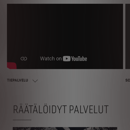
TIEPALVELU
SC
RÄÄTÄLÖIDYT PALVELUT