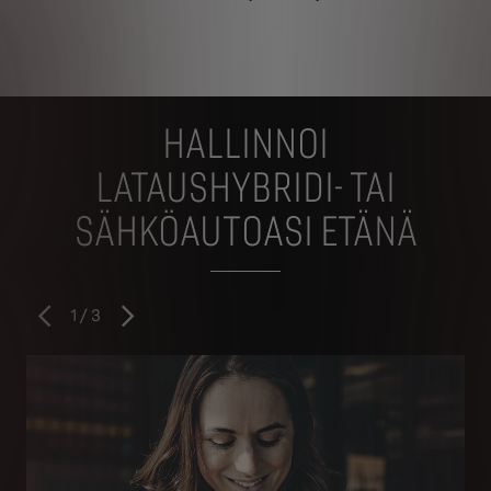
HALLINNOI
LATAUSHYBRIDI- TAI
SÄHKÖAUTOASI ETÄNÄ
1
/
3
Edellinen
Seuraava