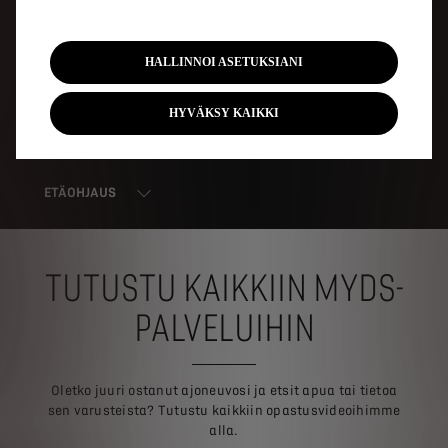
HALLINNOI ASETUKSIANI
HYVÄKSY KAIKKI
ETÄOHJAUS
TUTUSTU KAIKKIIN MYDS-
PALVELUIHIN
Oletko juuri ostanut ajoneuvosi ja etsit apua tai tietoa
sen varusteista? Tutustu kaikkiin opastusvideoihimme
alla.