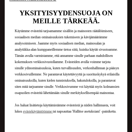
Opastusvideoita E-TENSE -
YKSITYISYYDENSUOJA ON
etäohjauksesta
MEILLE TÄRKEÄÄ.
Käytämme evästeitä tarjoamamme sisällön ja mainosten räätälöimiseen,
sosiaalisen median ominaisuuksien tukemiseen ja kävijämäärämme
analysoimiseen. Jaamme myös sosiaalisen median, mainosalan ja
analytiikka-alan kumppaneillemme tietoa siitä, kuinka käytät sivustoamme.
Tämän avulla varmistamme, että annamme sinulle parhaan mahdollisen
kokemuksen verkkosivustollamme. Evästeiden avulla voimme tarjota
sinulle ydinominaisuuksia, kuten turvallisuuden, verkonhallinnan ja pääsyn
verkkosivuillemme. Ne parantavat käytettävyyttä ja suorituskykyä erilaisilla
ominaisuuksilla, kuten kielen tunnistuksella, hakutuloksilla, ja parantavat
siten mitä tarjoamme sinulle. Verkkosivumme voi käyttää myös kolmansien
osapuolien evästeitä lähettämään sinulle merkityksellisempää mainontaa.
Jos haluat lisätietoja käyttämistämme evästeistä ja niiden hallinnasta, voit
ETÄOHJAIMEN AKTIVOINTI
lukea
evästekäytäntöömme
tai napsauttaa 'Hallitse asetuksiani' -painiketta.