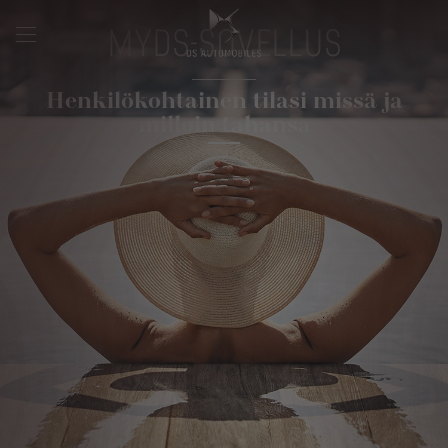
MYDS-SOVELLUS
Henkilökohtainen tilasi missä ja
milloin tahansa