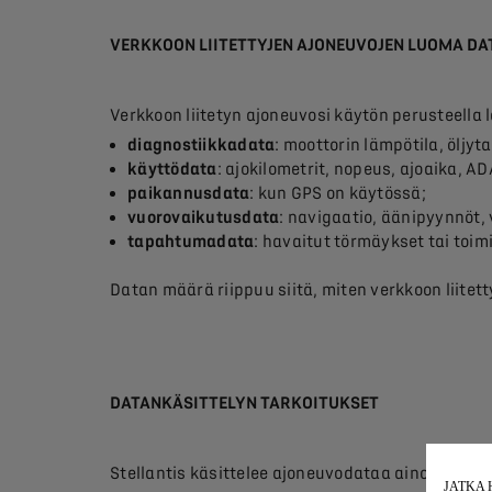
VERKKOON LIITETTYJEN AJONEUVOJEN LUOMA DA
Verkkoon liitetyn ajoneuvosi käytön perusteella 
diagnostiikkadata
: moottorin lämpötila, öljyt
käyttödata
: ajokilometrit, nopeus, ajoaika, A
paikannusdata
: kun GPS on käytössä;
vuorovaikutusdata
: navigaatio, äänipyynnöt, 
tapahtumadata
: havaitut törmäykset tai toim
Datan määrä riippuu siitä, miten verkkoon liite
DATANKÄSITTELYN TARKOITUKSET
Stellantis käsittelee ajoneuvodataa ainoastaan
JATKA