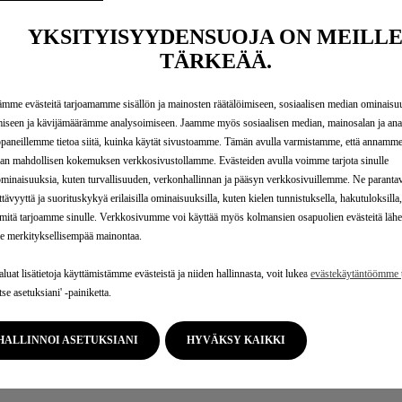
t ja hallinnoidakseen niitä;
YKSITYISYYDENSUOJA ON MEILL
suorituskykyä;
TÄRKEÄÄ.
tollisiin tai tuotteen kehitystarkoituksiin.
mme evästeitä tarjoamamme sisällön ja mainosten räätälöimiseen, sosiaalisen median ominaisu
iseen ja kävijämäärämme analysoimiseen. Jaamme myös sosiaalisen median, mainosalan ja anal
aneillemme tietoa siitä, kuinka käytät sivustoamme. Tämän avulla varmistamme, että annamme
an mahdollisen kokemuksen verkkosivustollamme. Evästeiden avulla voimme tarjota sinulle
minaisuuksia, kuten turvallisuuden, verkonhallinnan ja pääsyn verkkosivuillemme. Ne paranta
ttävyyttä ja suorituskykyä erilaisilla ominaisuuksilla, kuten kielen tunnistuksella, hakutuloksilla,
stä tietoihinsa
Stellantis-tietosuojaportaalista
, ”Pääsyoikeus”
 mitä tarjoamme sinulle. Verkkosivumme voi käyttää myös kolmansien osapuolien evästeitä läh
le merkityksellisempää mainontaa.
aluat lisätietoja käyttämistämme evästeistä ja niiden hallinnasta, voit lukea
evästekäytäntöömme
t, leasing-yritykset, kaupalliset asiakkaat) tulee lähettää da
tse asetuksiani' -painiketta.
olomake
.
HALLINNOI ASETUKSIANI
HYVÄKSY KAIKKI