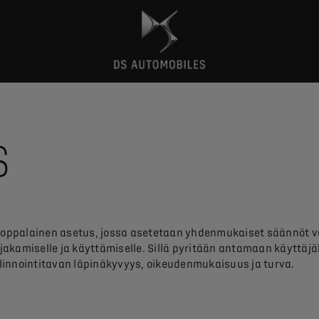
S
oppalainen asetus, jossa asetetaan yhdenmukaiset säännöt verk
jakamiselle ja käyttämiselle. Sillä pyritään antamaan käyttäj
linnointitavan läpinäkyvyys, oikeudenmukaisuus ja turva.