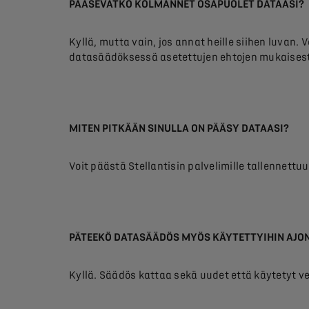
PÄÄSEVÄTKÖ KOLMANNET OSAPUOLET DATAASI?
Kyllä, mutta vain, jos annat heille siihen luvan.
datasäädöksessä asetettujen ehtojen mukaisest
MITEN PITKÄÄN SINULLA ON PÄÄSY DATAASI?
Voit päästä Stellantisin palvelimille tallennett
PÄTEEKÖ DATASÄÄDÖS MYÖS KÄYTETTYIHIN AJO
Kyllä. Säädös kattaa sekä uudet että käytetyt ve