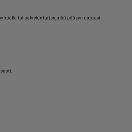
syhtiölle tai palveluntarjoajalle) pääsyn dataasi
isesti.