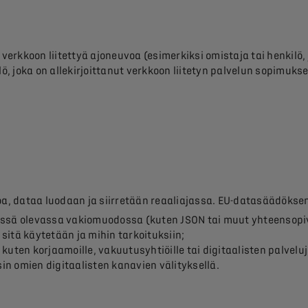
 verkkoon liitettyä ajoneuvoa (esimerkiksi omistaja tai henkilö
ö, joka on allekirjoittanut verkkoon liitetyn palvelun sopimukse
oa, dataa luodaan ja siirretään reaaliajassa. EU-datasäädöksen 
ssä olevassa vakiomuodossa (kuten JSON tai muut yhteensopi
 sitä käytetään ja mihin tarkoituksiin;
 kuten korjaamoille, vakuutusyhtiöille tai digitaalisten palveluj
in omien digitaalisten kanavien välityksellä.