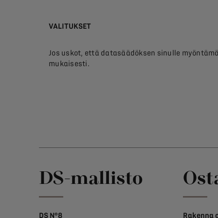
VALITUKSET
Jos uskot, että datasäädöksen sinulle myöntämät 
mukaisesti.
DS-mallisto
Ost
DS N°8
Rakenna o