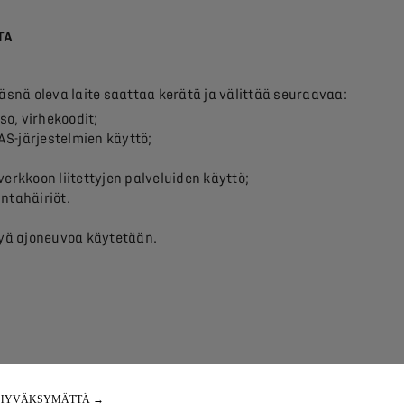
TA
läsnä oleva laite saattaa kerätä ja välittää seuraavaa:
aso, virhekoodit;
DAS-järjestelmien käyttö;
verkkoon liitettyjen palveluiden käyttö;
intahäiriöt.
ttyä ajoneuvoa käytetään.
 voidakseen
 HYVÄKSYMÄTTÄ →