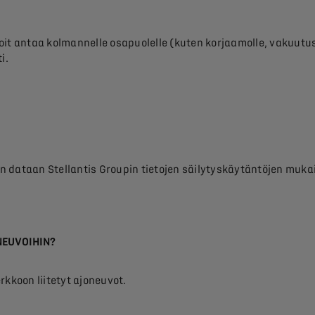
 Voit antaa kolmannelle osapuolelle (kuten korjaamolle, vakuutu
i.
uun dataan Stellantis Groupin tietojen säilytyskäytäntöjen muka
NEUVOIHIN?
rkkoon liitetyt ajoneuvot.