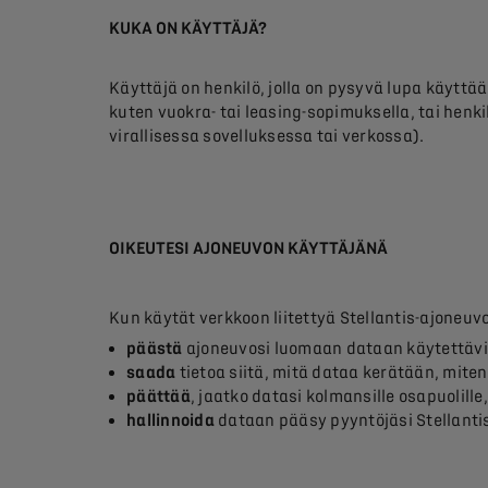
KUKA ON KÄYTTÄJÄ?
Käyttäjä on henkilö, jolla on pysyvä lupa käyttää
kuten vuokra- tai leasing-sopimuksella, tai henkil
virallisessa sovelluksessa tai verkossa).
OIKEUTESI AJONEUVON KÄYTTÄJÄNÄ
Kun käytät verkkoon liitettyä Stellantis-ajoneuv
päästä
ajoneuvosi luomaan dataan käytettävi
saada
tietoa siitä, mitä dataa kerätään, miten
päättää
, jaatko datasi kolmansille osapuolille,
hallinnoida
dataan pääsy pyyntöjäsi Stellantis