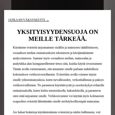
JATKA HYVÄKSYMÄTTÄ →
YKSITYISYYDENSUOJA ON
MEILLE TÄRKEÄÄ.
Käytämme evästeitä tarjoamamme sisällön ja mainosten räätälöimiseen,
DS ACTIVE LED VISION
sosiaalisen median ominaisuuksien tukemiseen ja kävijämäärämme
analysoimiseen. Jaamme myös sosiaalisen median, mainosalan ja
analytiikka-alan kumppaneillemme tietoa siitä, kuinka käytät sivustoamme.
Tämän avulla varmistamme, että annamme sinulle parhaan mahdollisen
kokemuksen verkkosivustollamme. Evästeiden avulla voimme tarjota
sinulle ydinominaisuuksia, kuten turvallisuuden, verkonhallinnan ja pääsyn
verkkosivuillemme. Ne parantavat käytettävyyttä ja suorituskykyä erilaisilla
ominaisuuksilla, kuten kielen tunnistuksella, hakutuloksilla, ja parantavat
siten mitä tarjoamme sinulle. Verkkosivumme voi käyttää myös kolmansien
osapuolien evästeitä lähettämään sinulle merkityksellisempää mainontaa.
Jos haluat lisätietoja käyttämistämme evästeistä ja niiden hallinnasta, voit