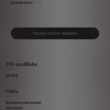
DS PARK PILOT
Takaisin muihin malleihin
DS-mallisto
DS N°8
Osta
Rakenna oma autosi
Hinnastot