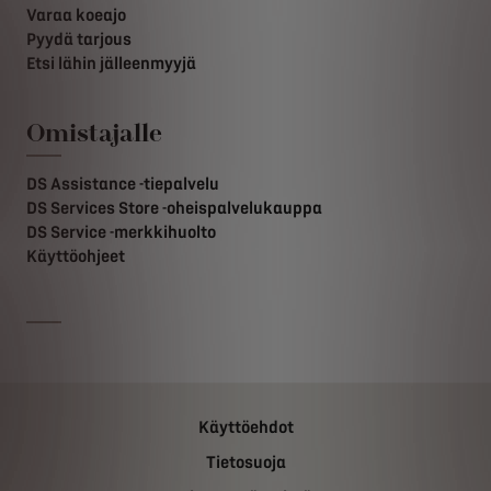
Varaa koeajo
Pyydä tarjous
Etsi lähin jälleenmyyjä
Omistajalle
DS Assistance -tiepalvelu
DS Services Store -oheispalvelukauppa
DS Service -merkkihuolto
Käyttöohjeet
Käyttöehdot
Tietosuoja