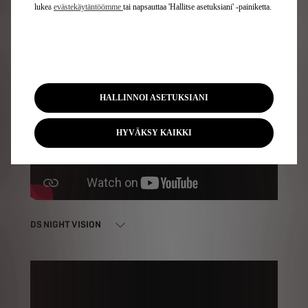
lukea
evästekäytäntöömme
tai napsauttaa 'Hallitse asetuksiani' -painiketta.
DS DRIVE ASSIST
HALLINNOI ASETUKSIANI
HYVÄKSY KAIKKI
DS NIGHT VISION