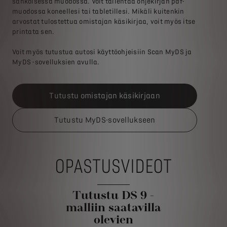
sähköisessä muodossa. Voit tallentaa ohjekirjan pdf-
muodossa koneellesi tai tabletillesi. Mikäli kuitenkin
arvostat tulostettua omistajan käsikirjaa, voit myös itse
printata sen.
Voit myös tutustua autosi käyttöohjeisiin Scan MyDS ja
MyDS -sovelluksien avulla.
Tutustu omistajan käsikirjaan
Tutustu MyDS-sovellukseen
OPASTUSVIDEOT
Tutustu DS 9 -
malliin saatavilla
olevien