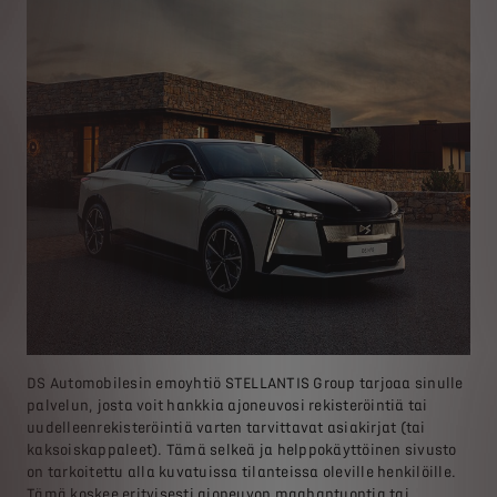
DS Automobilesin emoyhtiö STELLANTIS Group tarjoaa sinulle
palvelun, josta voit hankkia ajoneuvosi rekisteröintiä tai
uudelleenrekisteröintiä varten tarvittavat asiakirjat (tai
kaksoiskappaleet). Tämä selkeä ja helppokäyttöinen sivusto
on tarkoitettu alla kuvatuissa tilanteissa oleville henkilöille.
Tämä koskee erityisesti ajoneuvon maahantuontia tai