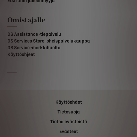
Etsi lähin jälleenmyyjä
Omistajalle
DS Assistance -tiepalvelu
DS Services Store -oheispalvelukauppa
DS Service -merkkihuolto
Käyttöohjeet
Käyttöehdot
Tietosuoja
Tietoa evästeistä
Evästeet