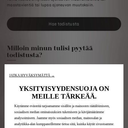
maastavientiä tai lupaa ajoneuvon muutoksiin.
Hae todistusta
Milloin minun tulisi pyytää
todistusta?
JATKA HYVÄKSYMÄTTÄ →
YKSITYISYYDENSUOJA ON
MEILLE TÄRKEÄÄ.
Käytämme evästeitä tarjoamamme sisällön ja mainosten räätälöimiseen,
sosiaalisen median ominaisuuksien tukemiseen ja kävijämäärämme
analysoimiseen. Jaamme myös sosiaalisen median, mainosalan ja
analytiikka-alan kumppaneillemme tietoa siitä, kuinka käytät sivustoamme.