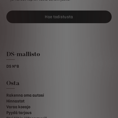
Hae todistusta
DS-mallisto
DS N°8
Osta
Rakenna oma autosi
Hinnastot
Varaa koeajo
Pyydä tarjous