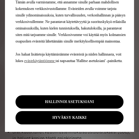
Tämän avulla varmistamme, että annamme sinulle parhaan mahdollisen
kokemuksen verkkosivustollamme. Evästeiden avulla voimme tarjota
sinulle ydinominaisuuksia, kuten turvallisuuden, verkonhallinnan ja pääsyn
verkkosivuillemme. Ne parantavat käytettävyyttä ja suorituskykyä erilaisilla
ominaisuuksilla, kuten kielen tunnistuksella, hakutuloksilla, ja parantavat
siten mitä tarjoamme sinulle. Verkkosivumme voi käyttää myös kolmansien
osapuolien evästeitä lähettämään sinulle merkityksellisempää mainontaa.
Jos haluat lisätietoja käyttämistämme evästeistä ja niiden hallinnasta, voit
lukea
evästekäytäntöömme
tai napsauttaa 'Hallitse asetuksiani' -painiketta.
Olitpa sitten yksityishenkilö tai yritys, voit saada
vaatimustenmukaisuustodistuksen seuraavissa tapauksissa:
Olet ostanut yhdessä Euroopan maassa rekisteröidyn
ajoneuvon ja haluat rekisteröidä sen toisessa Euroopan
maassa.
Olet ostanut Suomessa rekisteröidyn käytetyn ajoneuvon ja
HALLINNOI ASETUKSIANI
haluat rekisteröidä sen toisessa Euroopan maassa.
Olet ostanut jossakin Euroopan maassa (paitsi Suomessa)
HYVÄKSY KAIKKI
rekisteröidyn käytetyn ajoneuvon ja haluat rekisteröidä sen
Suomessa.
Olet kadottanut vaatimustenmukaisuustodistuksesi (COC),
ja haluat kopion tästä asiakirjasta.