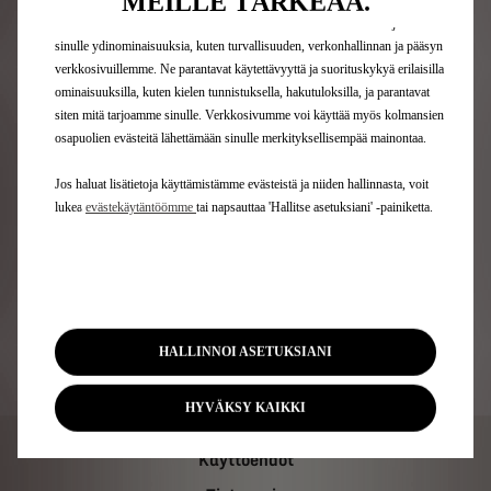
MEILLE TÄRKEÄÄ.
Rakenna oma autosi
Hinnastot
kokemuksen verkkosivustollamme. Evästeiden avulla voimme tarjota
sinulle ydinominaisuuksia, kuten turvallisuuden, verkonhallinnan ja pääsyn
Varaa koeajo
verkkosivuillemme. Ne parantavat käytettävyyttä ja suorituskykyä erilaisilla
Pyydä tarjous
ominaisuuksilla, kuten kielen tunnistuksella, hakutuloksilla, ja parantavat
Etsi lähin jälleenmyyjä
siten mitä tarjoamme sinulle. Verkkosivumme voi käyttää myös kolmansien
osapuolien evästeitä lähettämään sinulle merkityksellisempää mainontaa.
Omistajalle
Jos haluat lisätietoja käyttämistämme evästeistä ja niiden hallinnasta, voit
lukea
evästekäytäntöömme
tai napsauttaa 'Hallitse asetuksiani' -painiketta.
DS Assistance -tiepalvelu
DS Services Store -oheispalvelukauppa
DS Service -merkkihuolto
Käyttöohjeet
HALLINNOI ASETUKSIANI
HYVÄKSY KAIKKI
Käyttöehdot