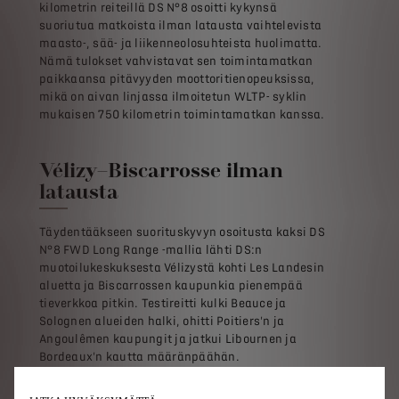
kilometrin reiteillä DS N°8 osoitti kykynsä
suoriutua matkoista ilman latausta vaihtelevista
maasto-, sää- ja liikenneolosuhteista huolimatta.
Nämä tulokset vahvistavat sen toimintamatkan
paikkaansa pitävyyden moottoritienopeuksissa,
mikä on aivan linjassa ilmoitetun WLTP- syklin
mukaisen 750 kilometrin toimintamatkan kanssa.
Vélizy–Biscarrosse ilman
latausta
Täydentääkseen suorituskyvyn osoitusta kaksi DS
N°8 FWD Long Range -mallia lähti DS:n
muotoilukeskuksesta Vélizystä kohti Les Landesin
aluetta ja Biscarrossen kaupunkia pienempää
tieverkkoa pitkin. Testireitti kulki Beauce ja
Solognen alueiden halki, ohitti Poitiers'n ja
Angoulêmen kaupungit ja jatkui Libournen ja
Bordeaux'n kautta määränpäähän.
Matka korosti DS N°8:n poikkeuksellista