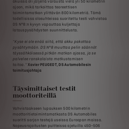
akuissa oli jäljellä varausta vielä yli 50 kilometrin
ajoon, mikä tarkoittaa teoreettisen
toimintamatkan ylittävän 800 kilometriä.
Tämä
todellisissa olosuhteissa suoritettu testi vahvistaa
DS N°8:n kyvyn vapauttaa kuljettaja
latauspysähdysten suunnittelusta.
"Kyse ei ole enää siitä, että akku pakottaa
pysähtymään. DS N°8 muuttaa pelin säännöt
täyssähköisessä pitkän matkan ajossa, ja se
palvelee ranskalaista matkustamisen
taitoa."
Xavier PEUGEOT, DS Automobilesin
toimitusjohtaja
Täysimittaiset testit
moottoriteillä
Vahvistaakseen lupauksen 500 kilometrin
moottoritietoimintamatkasta DS Automobiles
suoritti sarjan testejä useissa Euroopan maissa.
Nopeusrajoitusten puitteissa ajetuilla 450–506