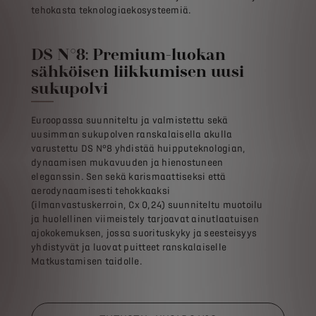
tehokasta teknologiaekosysteemiä.
DS N°8: Premium-luokan
sähköisen liikkumisen uusi
sukupolvi
Euroopassa suunniteltu ja valmistettu sekä
uusimman sukupolven ranskalaisella akulla
varustettu DS N°8 yhdistää huipputeknologian,
dynaamisen mukavuuden ja hienostuneen
eleganssin. Sen sekä karismaattiseksi että
aerodynaamisesti tehokkaaksi
(ilmanvastuskerroin, Cx 0,24) suunniteltu muotoilu
ja huolellinen viimeistely tarjoavat ainutlaatuisen
ajokokemuksen, jossa suorituskyky ja seesteisyys
yhdistyvät ja luovat puitteet ranskalaiselle
Matkustamisen taidolle.