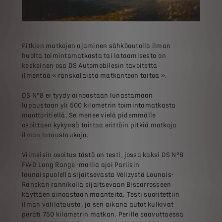
Pitkien matkojen ajaminen sähköautolla ilman
huolta toimintamatkasta tai lataamisesta on
keskeinen osa DS Automobilesin tavoitetta
ilmentää « ranskalaista matkanteon taitoa ».
DS N°8 ei tyydy ainoastaan lunastamaan
lupaustaan yli 500 kilometrin toimintamatkasta
moottoritiellä. Se menee vielä pidemmälle
osoittaen kykynsä taittaa erittäin pitkiä matkoja
ilman lataustaukoja.
Viimeisin osoitus tästä on testi, jossa kaksi DS N°8
FWD Long Range -mallia ajoi Pariisin
lounaispuolella sijaitsevasta Vélizystä Lounais-
Ranskan rannikolla sijaitsevaan Biscarrosseen
käyttäen ainoastaan maanteitä. Testi suoritettiin
ilman välilatausta, ja sen aikana autot kulkivat
peräti 750 kilometrin matkan. Perille saavuttaessa