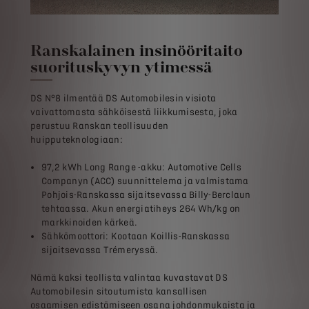
Ranskalainen insinööritaito
suorituskyvyn ytimessä
DS N°8 ilmentää DS Automobilesin visiota
vaivattomasta sähköisestä liikkumisesta, joka
perustuu Ranskan teollisuuden
huipputeknologiaan:
97,2 kWh Long Range -akku: Automotive Cells
Companyn (ACC) suunnittelema ja valmistama
Pohjois-Ranskassa sijaitsevassa Billy-Berclaun
tehtaassa. Akun energiatiheys 264 Wh/kg on
markkinoiden kärkeä.
Sähkömoottori: Kootaan Koillis-Ranskassa
sijaitsevassa Trémeryssä.
Nämä kaksi teollista valintaa kuvastavat DS
Automobilesin sitoutumista kansallisen
osaamisen edistämiseen osana johdonmukaista ja