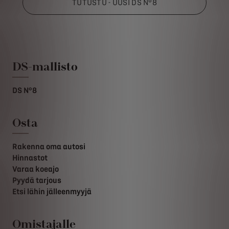
TUTUSTU - UUSI DS N°8
DS-mallisto
DS N°8
Osta
Rakenna oma autosi
Hinnastot
Varaa koeajo
Pyydä tarjous
Etsi lähin jälleenmyyjä
Omistajalle