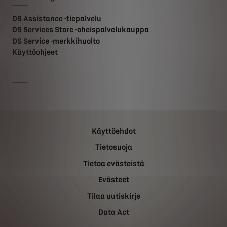
DS Assistance -tiepalvelu
DS Services Store -oheispalvelukauppa
DS Service -merkkihuolto
Käyttöohjeet
Käyttöehdot
Tietosuoja
Tietoa evästeistä
Evästeet
Tilaa uutiskirje
Data Act