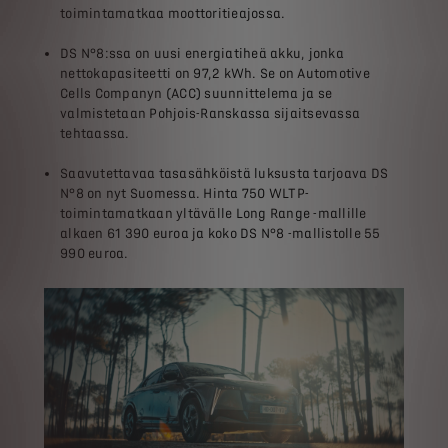
toimintamatkaa moottoritieajossa.
DS N°8:ssa on uusi energiatiheä akku, jonka
nettokapasiteetti on 97,2 kWh. Se on Automotive
Cells Companyn (ACC) suunnittelema ja se
valmistetaan Pohjois-Ranskassa sijaitsevassa
tehtaassa.
Saavutettavaa tasasähköistä luksusta tarjoava DS
N°8 on nyt Suomessa. Hinta 750 WLTP-
toimintamatkaan yltävälle Long Range -mallille
alkaen 61 390 euroa ja koko DS N°8 -mallistolle 55
990 euroa.